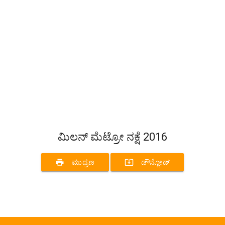
ಮಿಲನ್ ಮೆಟ್ರೋ ನಕ್ಷೆ 2016
print
system_update_alt
ಮುದ್ರಣ
ಡೌನ್ಲೋಡ್